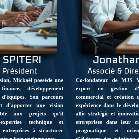
 SPITERI
Jonathan
 Président
Associé & Dir
ion, Mickaël possède une
Co-fondateur de MJS V
finance, développement
expert en gestion d'
 d'équipes. Son parcours
commercial et création 
et d'apporter une vision
expérience dans le dével
able aux projets qu'il
allie stratégie et innova
expertise technique et
entreprises dans leur c
 entreprises à structurer
pragmatique et orien
imiser leur performance.
d'élaborer des solutions 