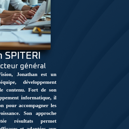
 SPITERI
ecteur général
ision, Jonathan est un
équipe, développement
de contenu. Fort de son
oppement informatique, il
tion pour accompagner les
roissance. Son approche
tée résultats permet
efficaces et adaptées aux