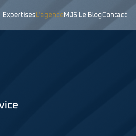
Expertises
L’agence
MJS Le Blog
Contact
vice